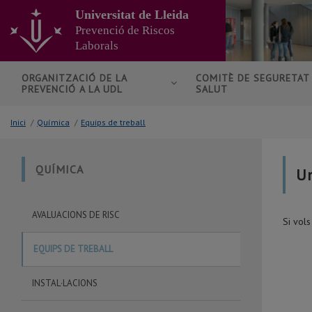
Anar
Universitat de Lleida
al
Prevenció de Riscos
contingut
Laborals
principal
de
la
ORGANITZACIÓ DE LA
COMITÈ DE SEGURETAT 
PREVENCIÓ A LA UDL
SALUT
pàgina
Inici
/
Química
/
Equips de treball
QUÍMICA
Un
AVALUACIONS DE RISC
Si vol
EQUIPS DE TREBALL
INSTAL·LACIONS