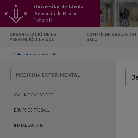
Anar
Universitat de Lleida
al
Prevenció de Riscos
contingut
Laborals
principal
de
la
ORGANITZACIÓ DE LA
COMITÈ DE SEGURETAT 
PREVENCIÓ A LA UDL
SALUT
pàgina
Inici
/
Medicina experimental
MEDICINA EXPERIMENTAL
D
AVALUACIONS DE RISC
EQUIPS DE TREBALL
INSTAL·LACIONS