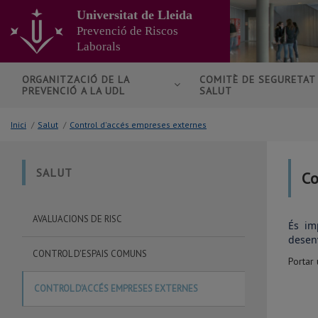
Anar
Universitat de Lleida
al
Prevenció de Riscos
contingut
Laborals
principal
de
la
ORGANITZACIÓ DE LA
COMITÈ DE SEGURETAT 
PREVENCIÓ A LA UDL
SALUT
pàgina
Inici
/
Salut
/
Control d'accés empreses externes
SALUT
Co
AVALUACIONS DE RISC
És im
desenv
CONTROL D'ESPAIS COMUNS
Portar 
CONTROL D'ACCÉS EMPRESES EXTERNES