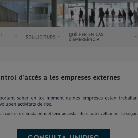
I
QUÈ FER EN CAS
SOL·LICITUDS
D'EMERGÈNCIA
ntrol d'accés a les empreses externes
portant saber en tot moment quines empreses estan treballant 
olupen activitats de risc.
un control d'entrada permet tenir aquesta informació i vetllar per la segure