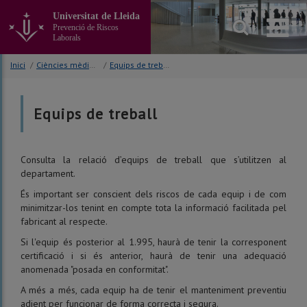
Anar
Universitat de Lleida
al
Prevenció de Riscos
contingut
Laborals
principal
de
Inici
/
Ciències mèdiques bàsiques
/
Equips de treball
la
pàgina
Equips de treball
Consulta la relació d’equips de treball que s’utilitzen al
departament.
És important ser conscient dels riscos de cada equip i de com
minimitzar-los tenint en compte tota la informació facilitada pel
fabricant al respecte.
Si l'equip és posterior al 1.995, haurà de tenir la corresponent
certificació i si és anterior, haurà de tenir una adequació
anomenada "posada en conformitat".
A més a més, cada equip ha de tenir el manteniment preventiu
adient per funcionar de forma correcta i segura.