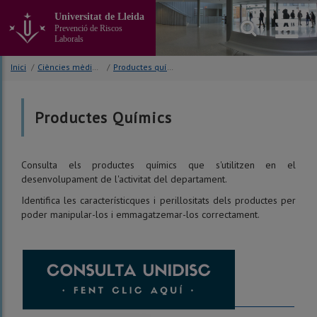
Anar
Universitat de Lleida
al
Prevenció de Riscos
contingut
Laborals
principal
de
Inici
/
Ciències mèdiques bàsiques
/
Productes químics
la
pàgina
Productes Químics
Consulta els productes químics que s'utilitzen en el
desenvolupament de l'activitat del departament.
Identifica les característicques i perillositats dels productes per
poder manipular-los i emmagatzemar-los correctament.