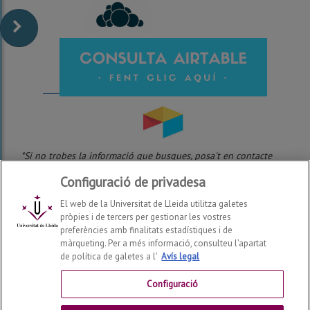
*Si no trobes la informació que busques, posa't en contacte
amb el teu coordinador de prevenció.
Configuració de privadesa
El web de la Universitat de Lleida utilitza galetes
pròpies i de tercers per gestionar les vostres
preferències amb finalitats estadístiques i de
màrqueting. Per a més informació, consulteu l’apartat
de política de galetes a l'
Avís legal
Prevenció de Riscos Laborals
2026
© |
prevencio@udl.cat
| Telf: +34 973 70 20 21
Configuració
Contactar